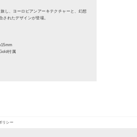
世界中を旅し、ヨーロピアンアーキテクチャーと、幻想
合されたデザインが登場。
th15mm
old付属
ポリシー