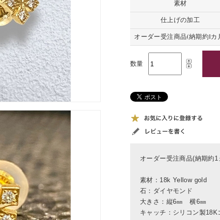
素材
仕上げの加工
オーダー受注商品(納期約1カ
数量
オーダー受注商品(納期約1
素材：18k Yellow gold
石：ダイヤモンド
大きさ：縦6㎜ 横6㎜
キャッチ：シリコン製18