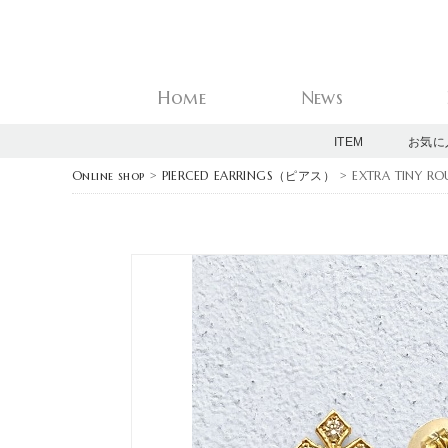
Home
News
ITEM
お気に
Online shop
>
PIERCED EARRINGS（ピアス）
> EXTRA TINY RO